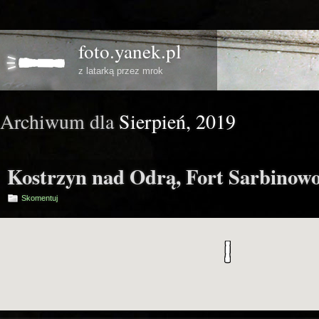
foto.yanek.pl
z latarką przez mrok
Archiwum dla
Sierpień, 2019
Kostrzyn nad Odrą, Fort Sarbinow
Skomentuj