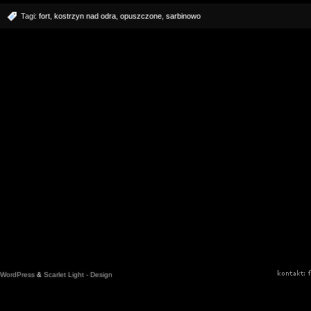
Tagi:
fort
,
kostrzyn nad odra
,
opuszczone
,
sarbinowo
WordPress
&
Scarlet Light - Design