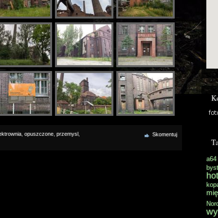
K
ektrownia
,
opuszczone
,
przemysl
,
Skomentuj
Ta
a64
byst
hot
kopa
mię
Nor
wy