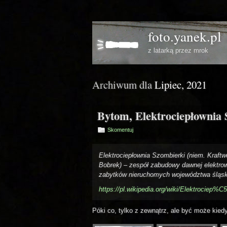
foto.yanek.pl
z latarką przez mrok
Archiwum dla
Lipiec, 2021
Bytom, Elektrociepłownia
Skomentuj
Elektrociepłownia Szombierki (niem. Kraftw
Bobrek) – zespół zabudowy dawnej elektrow
zabytków nieruchomych województwa śląsk
https://pl.wikipedia.org/wiki/Elektrociep
Póki co, tylko z zewnątrz, ale być może ki