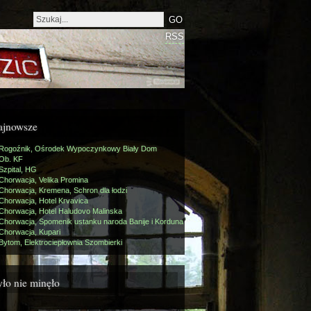
RSS
ajnowsze
Rogoźnik, Ośrodek Wypoczynkowy Biały Dom
Ob. KF
Szpital, HG
Chorwacja, Velika Promina
Chorwacja, Kremena, Schron dla łodzi
Chorwacja, Hotel Krvavica
Chorwacja, Hotel Haludovo Malinska
Chorwacja, Spomenik ustanku naroda Banije i Korduna
Chorwacja, Kupari
Bytom, Elektrociepłownia Szombierki
ło nie minęło