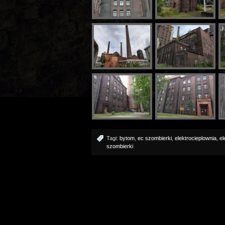
Tagi:
bytom
,
ec szombierki
,
elektrocieplownia
,
el
szombierki