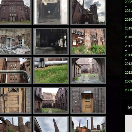
202
+
202
+
202
+
201
+
201
+
201
+
201
+
201
+
201
+
200
+
200
M