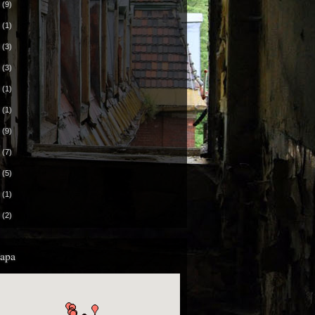
2
(9)
1
(1)
0
(3)
9
(3)
8
(1)
7
(1)
4
(9)
3
(7)
2
(5)
9
(1)
8
(2)
apa