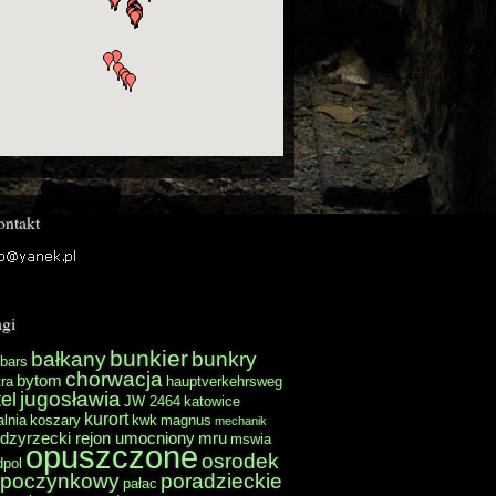
ontakt
gi
bunkier
bałkany
bunkry
bars
chorwacja
bytom
ra
hauptverkehrsweg
jugosławia
el
JW 2464
katowice
kurort
lnia
koszary
kwk
magnus
mechanik
dzyrzecki rejon umocniony
mru
mswia
opuszczone
osrodek
dpol
poczynkowy
poradzieckie
pałac