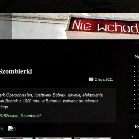
N
 Szombierki
2 lipca 2021
erk Oberschlesien, Kraftwerk Bobrek, dawniej elektrownia
ni Bobrek z 1920 roku w Bytomiu, wpisany do rejestru
iego.
%C5%82ownia_Szombierki
By
edyś…
+