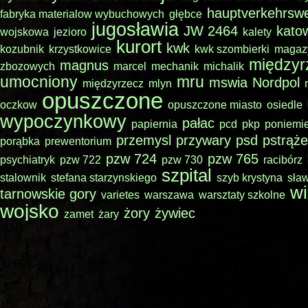
hauptverkehrsw
fabryka materialow wybuchowych
głębce
jugosławia
JW 2464
kato
wojskowa
jezioro
kalety
kurort
kwk
kozubnik
krzystkowice
kwk szombierki
magaz
międzyr
magnus
zbozowych
marcel
mechanik
michalik
umocniony
mru
mswia
Nordpol
międzyrzecz
mlyn
opuszczone
oczkow
opuszczone miasto
osiedle
wypoczynkowy
pałac
papiernia
pcd
pkp
poniemi
przemysl
przywary
psd
pstrąże
porąbka
prewentorium
pzw 724
pzw 765
psychiatryk
pzw 722
pzw 730
racibórz
szpital
stalownik
stefana starzynskiego
szyb krystyna
sła
wi
tarnowskie gory
varietes
warszawa
warsztaty szkolne
wojsko
żory
żywiec
zamet
żary