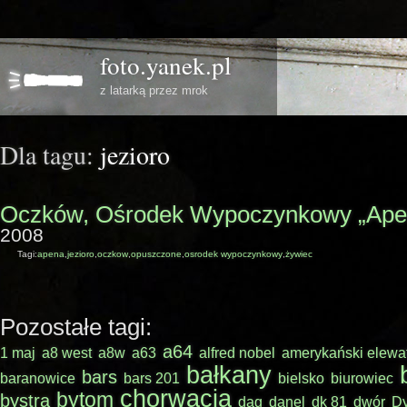
foto.yanek.pl
z latarką przez mrok
Dla tagu:
jezioro
Oczków, Ośrodek Wypoczynkowy „Ape
2008
Tagi:
apena
,
jezioro
,
oczkow
,
opuszczone
,
osrodek wypoczynkowy
,
żywiec
Pozostałe tagi:
a64
1 maj
a8 west
a8w
a63
alfred nobel
amerykański elewa
bałkany
bars
baranowice
bars 201
bielsko
biurowiec
chorwacja
bytom
bystra
dag
danel
dk 81
dwór
Dy