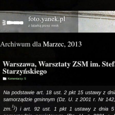
foto.yanek.pl
z latarką przez mrok
Archiwum dla
Marzec, 2013
Warszawa, Warsztaty ZSM im. Ste
Starzyńskiego
Komentarzy: 5
Na podstawie art. 18 ust. 2 pkt 15 ustawy z dn
samorządzie gminnym (Dz. U. z 2001 r. Nr 142,
1
)
zm.
) i art. 92 ust. 1 pkt 1 ustawy z dnia 