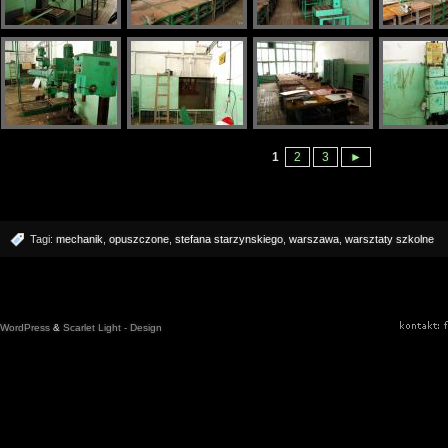
1
2
3
►
Tagi:
mechanik
,
opuszczone
,
stefana starzynskiego
,
warszawa
,
warsztaty szkolne
WordPress
&
Scarlet Light - Design