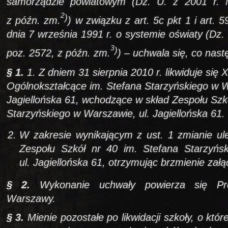
samorządzie powiatowym (Dz. U. z 2001 r. 
2
)
z późn. zm.
) w związku z art. 5c pkt 1 i art. 5
dnia 7 września 1991 r. o systemie oświaty (Dz. 
3
)
poz. 2572, z późn. zm.
) – uchwala się, co nast
§ 1.
1. Z dniem 31 sierpnia 2010 r. likwiduje się
Ogólnokształcące im. Stefana Starzyńskiego w W
Jagiellońska 61, wchodzące w skład Zespołu Szkó
Starzyńskiego w Warszawie, ul. Jagiellońska 61.
W zakresie wynikającym z ust. 1 zmianie ule
Zespołu Szkół nr 40 im. Stefana Starzyńs
ul. Jagiellońska 61, otrzymując brzmienie zał
§ 2.
Wykonanie uchwały powierza się Pr
Warszawy.
§ 3.
Mienie pozostałe po likwidacji szkoły, o któ