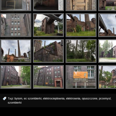
Tagi:
bytom
,
ec szombierki
,
elektrocieplownia
,
elektrownia
,
opuszczone
,
przemysl
,
szombierki