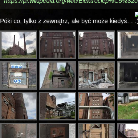
https://pl.wikipedia.org/wiki/Elektrociep%C5%82
Póki co, tylko z zewnątrz, ale być może kiedyś…